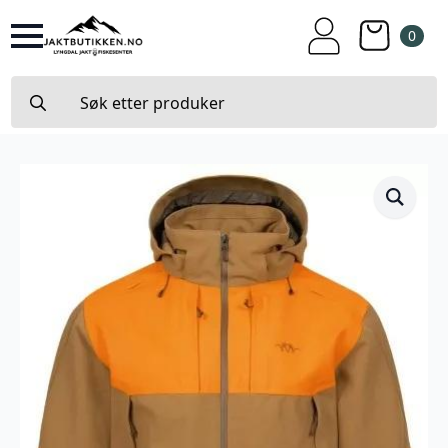
0
Search
for: