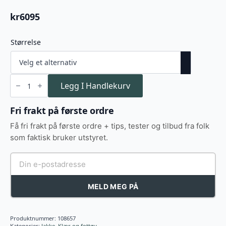
kr
6095
Størrelse
Blaser
Striker
Legg I Handlekurv
Jacket
rubber
braun/blaze
Fri frakt på første ordre
orange
antall
Få fri frakt på første ordre + tips, tester og tilbud fra folk
som faktisk bruker utstyret.
MELD MEG PÅ
Produktnummer:
108657
Kategorier:
Jakke
,
Klær og fottøy