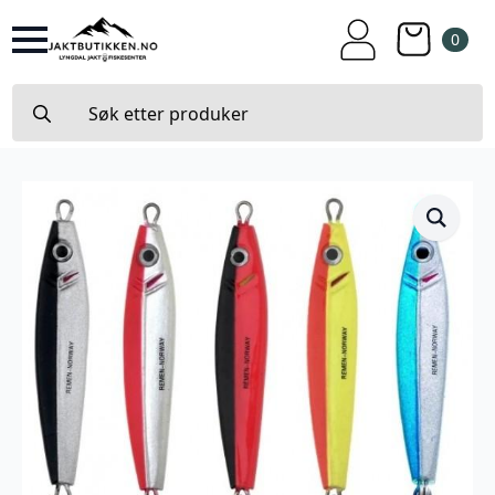
0
Search
for: