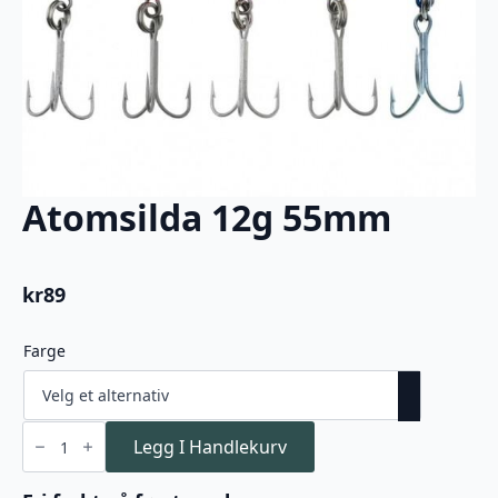
Atomsilda 12g 55mm
kr
89
Farge
Atomsilda
12g
Legg I Handlekurv
55mm
antall