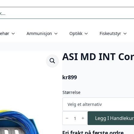
behør
Ammunisjon
Optikk
Fiskeutstyr
ASI MD INT Co
kr
899
Størrelse
ASI
MD
Legg I Handlekur
INT
Compact
antall
Fri frakt på første ordre