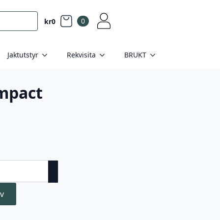
0
kr
0
Jaktutstyr
Rekvisita
BRUKT
mpact
v