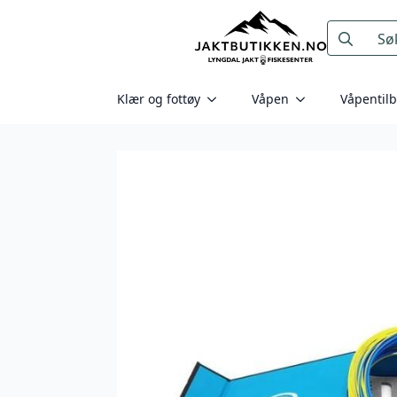
Search
for:
Klær og fottøy
Våpen
Våpentil