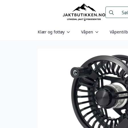
Search
for:
Klær og fottøy
Våpen
Våpentil