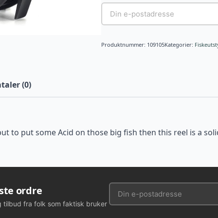
Produktnummer:
109105
Kategorier:
Fiskeutst
aler (0)
 to put some Acid on those big fish then this reel is a solid
rste ordre
g tilbud fra folk som faktisk bruker