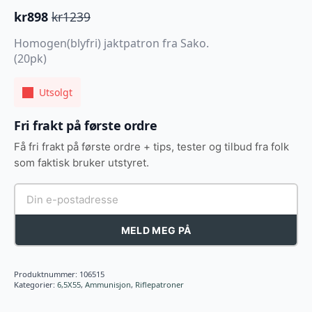
kr
898
kr
1239
Opprinnelig
Nåværende
pris
pris
Homogen(blyfri) jaktpatron fra Sako.
var:
er:
(20pk)
kr1239.
kr898.
Utsolgt
Fri frakt på første ordre
Få fri frakt på første ordre + tips, tester og tilbud fra folk
som faktisk bruker utstyret.
MELD MEG PÅ
Produktnummer:
106515
Kategorier:
6,5X55
,
Ammunisjon
,
Riflepatroner