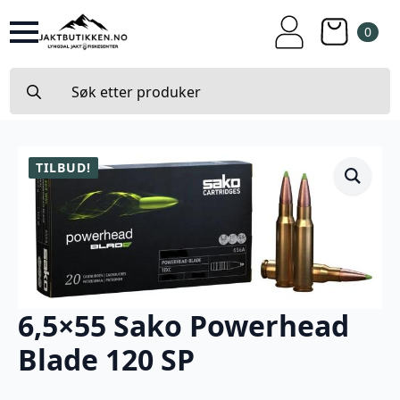
0
Search
for:
TILBUD!
6,5×55 Sako Powerhead
Blade 120 SP