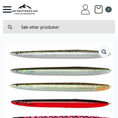
0
Search
for: