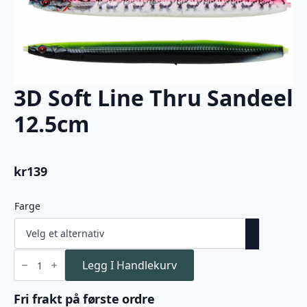
3D Soft Line Thru Sandeel
12.5cm
kr
139
Farge
3D
Soft
Legg I Handlekurv
Line
Thru
Sandeel
Fri frakt på første ordre
12.5cm