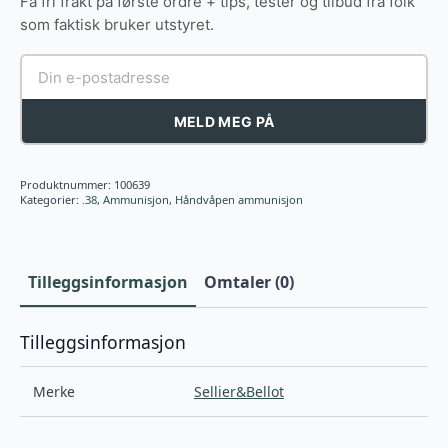
Få fri frakt på første ordre + tips, tester og tilbud fra folk
som faktisk bruker utstyret.
MELD MEG PÅ
Produktnummer:
100639
Kategorier:
.38
,
Ammunisjon
,
Håndvåpen ammunisjon
Tilleggsinformasjon
Omtaler (0)
Tilleggsinformasjon
Merke
Sellier&Bellot