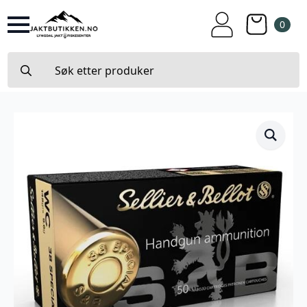
0
Search
for: