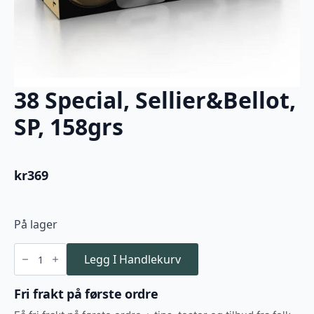
38 Special, Sellier&Bellot,
SP, 158grs
kr
369
På lager
38
Special,
Legg I Handlekurv
Sellier&Bellot,
SP,
158grs
Fri frakt på første ordre
antall