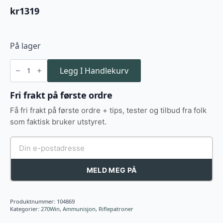
kr
1319
På lager
270Win
140
Legg I Handlekurv
Federal
Trophy
Bonded
Fri frakt på første ordre
Tip
140gr
Få fri frakt på første ordre + tips, tester og tilbud fra folk
antall
som faktisk bruker utstyret.
MELD MEG PÅ
Produktnummer:
104869
Kategorier:
270Win
,
Ammunisjon
,
Riflepatroner