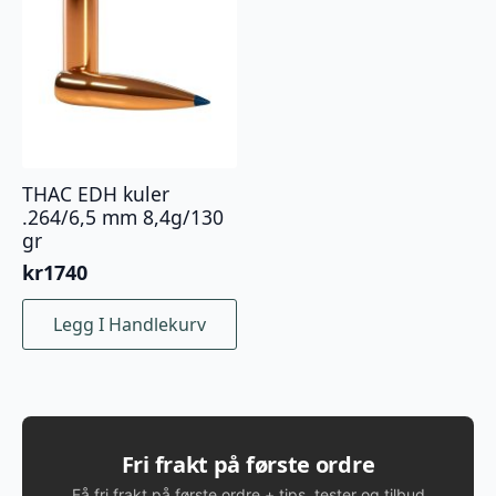
THAC EDH kuler
.264/6,5 mm 8,4g/130
gr
kr
1740
Legg I Handlekurv
Fri frakt på første ordre
Få fri frakt på første ordre + tips, tester og tilbud