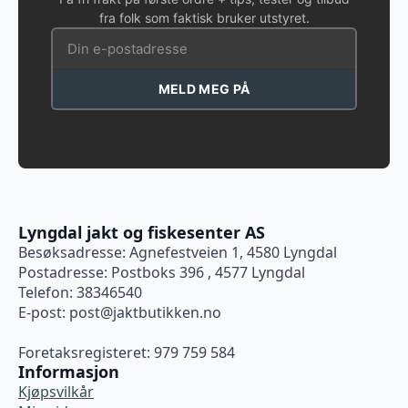
fra folk som faktisk bruker utstyret.
MELD MEG PÅ
Lyngdal jakt og fiskesenter AS
Besøksadresse: Agnefestveien 1, 4580 Lyngdal
Postadresse: Postboks 396 , 4577 Lyngdal
Telefon: 38346540
E-post:
post@jaktbutikken.no
Foretaksregisteret: 979 759 584
Informasjon
Kjøpsvilkår