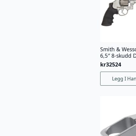
Smith & Wess
6,5″ 8-skudd 
kr
32524
Legg I Ha