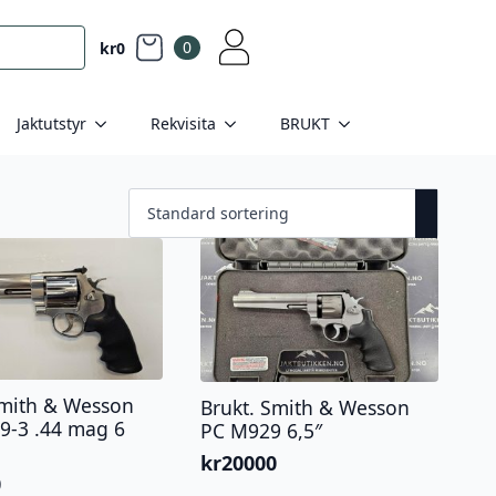
0
kr
0
Jaktutstyr
Rekvisita
BRUKT
Smith & Wesson
Brukt. Smith & Wesson
9-3 .44 mag 6
PC M929 6,5″
kr
20000
0