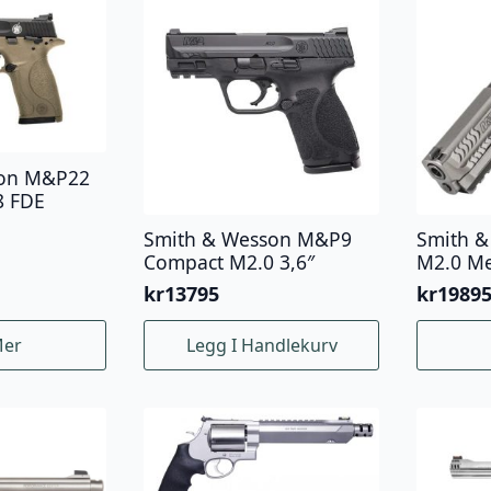
son M&P22
8 FDE
Smith & Wesson M&P9
Smith 
Compact M2.0 3,6″
M2.0 Me
kr
13795
kr
1989
Mer
Legg I Handlekurv