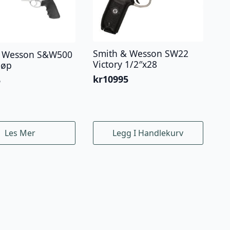
Smith & Wesson SW22
& Wesson S&W500
Victory 1/2″x28
løp
kr
10995
5
Les Mer
Legg I Handlekurv