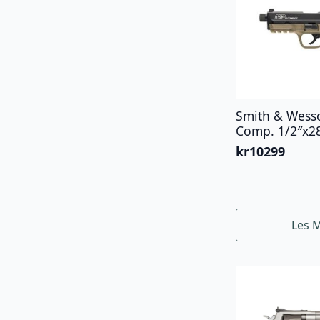
Smith & Wes
Comp. 1/2″x2
kr
10299
Les 