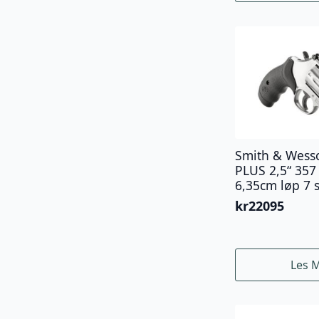
Smith & Wess
PLUS 2,5“ 35
6,35cm løp 7 
kr
22095
Les 