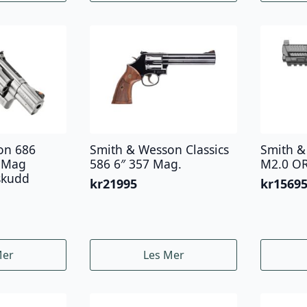
on 686
Smith & Wesson Classics
Smith 
7 Mag
586 6″ 357 Mag.
M2.0 OR
skudd
kr
21995
kr
1569
Mer
Les Mer