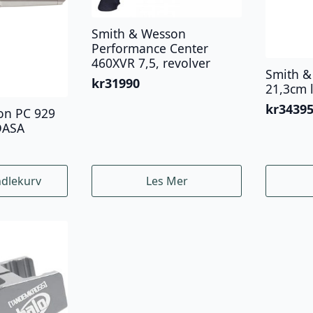
Smith & Wesson
Performance Center
460XVR 7,5, revolver
Smith 
kr
31990
21,3cm 
kr
3439
on PC 929
DASA
ndlekurv
Les Mer