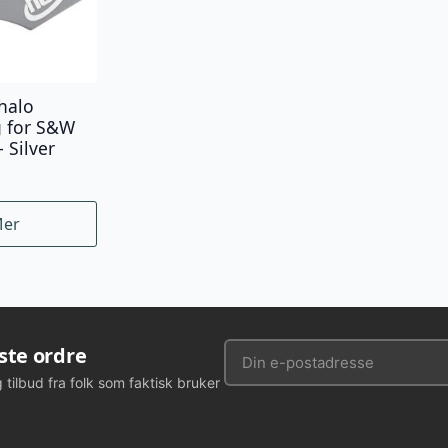
halo
g for S&W
 Silver
Mer
rste ordre
g tilbud fra folk som faktisk bruker