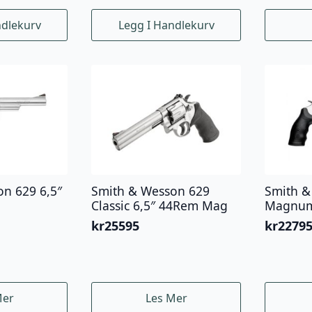
var:
er:
kr13000.
kr11000.
ndlekurv
Legg I Handlekurv
n 629 6,5″
Smith & Wesson 629
Smith &
Classic 6,5″ 44Rem Mag
Magnum
kr
25595
kr
2279
Mer
Les Mer