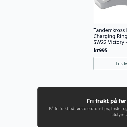
Tandemkross 
Charging Rin
SW22 Victory –
kr
995
Les 
Fri frakt på fø
Få fri frakt på første ordre + tips, tester o
utstyret.