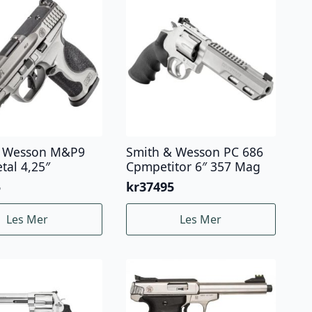
& Wesson M&P9
Smith & Wesson PC 686
tal 4,25″
Cpmpetitor 6″ 357 Mag
5
kr
37495
Les Mer
Les Mer