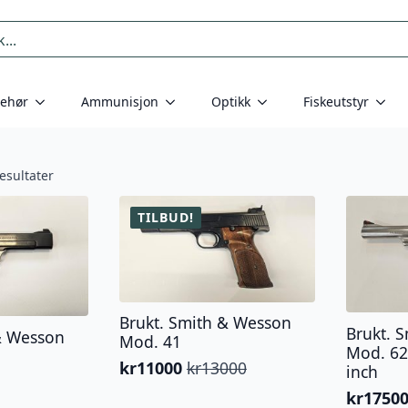
behør
Ammunisjon
Optikk
Fiskeutstyr
esultater
TILBUD!
Brukt. Smith & Wesson
Brukt. 
& Wesson
Mod. 41
Mod. 62
kr
11000
kr
13000
inch
Opprinnelig
Nåværende
pris
pris
kr
1750