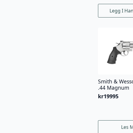
Legg I Ha
Smith & Wesso
.44 Magnum
kr
19995
Les 