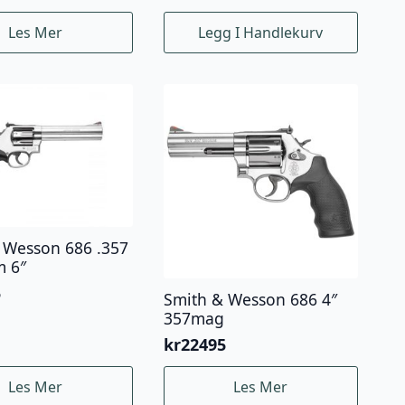
Les Mer
Legg I Handlekurv
 Wesson 686 .357
 6″
5
Smith & Wesson 686 4″
357mag
kr
22495
Les Mer
Les Mer