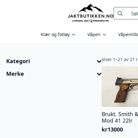
Search
for:
Klær og fottøy
Våpen
Våpentil
Viser 1–21 av 21 r
Kategori
Merke
Brukt. Smith 
Mod 41 22lr
kr
13000