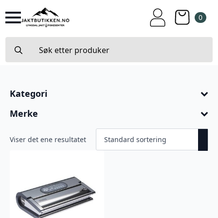
0
Search
for:
Kategori
Merke
Viser det ene resultatet