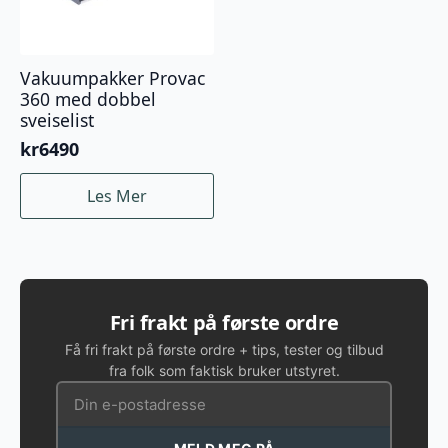
Vakuumpakker Provac
360 med dobbel
sveiselist
kr
6490
Les Mer
Fri frakt på første ordre
Få fri frakt på første ordre + tips, tester og tilbud
fra folk som faktisk bruker utstyret.