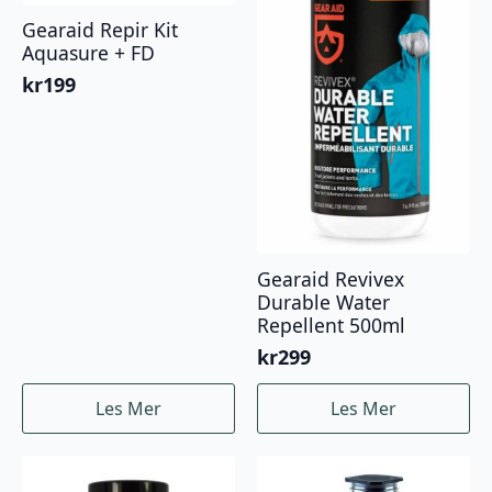
Gearaid Repir Kit
Aquasure + FD
kr
199
Gearaid Revivex
Durable Water
Repellent 500ml
kr
299
Les Mer
Les Mer