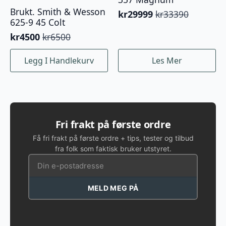
Brukt. Smith & Wesson
kr
29999
kr
33390
Opprinnelig
Nåværende
625-9 45 Colt
pris
pris
kr
4500
kr
6500
var:
er:
Opprinnelig
Nåværende
kr33390.
kr29999.
pris
pris
Legg I Handlekurv
Les Mer
var:
er:
kr6500.
kr4500.
Fri frakt på første ordre
Få fri frakt på første ordre + tips, tester og tilbud
fra folk som faktisk bruker utstyret.
MELD MEG PÅ