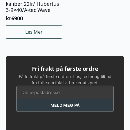
kaliber 22lr/ Hubertus
3-9×40/A-tec Wave
kr
6900
Les Mer
Fri frakt på første ordre
Få fri frakt på første ordre + tips, tester og tilbud
fra folk som faktisk bruker utstyret.
MELD MEG PÅ