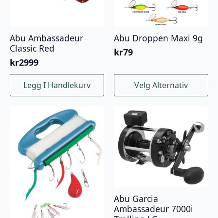
Abu Ambassadeur
Abu Droppen Maxi 9g
Classic Red
kr
79
kr
2999
Dette
Legg I Handlekurv
Velg Alternativ
produktet
har
flere
varianter.
Alternativene
kan
velges
på
produktsiden
Abu Garcia
Ambassadeur 7000i