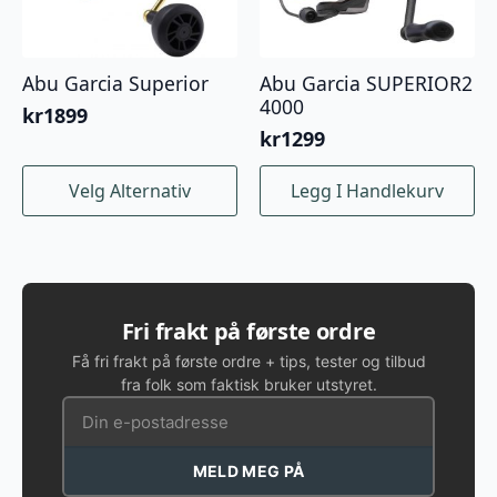
produktsiden
produktsiden
Abu Garcia Superior
Abu Garcia SUPERIOR2
4000
kr
1899
kr
1299
Dette
Velg Alternativ
Legg I Handlekurv
produktet
har
flere
varianter.
Alternativene
kan
Fri frakt på første ordre
velges
Få fri frakt på første ordre + tips, tester og tilbud
på
fra folk som faktisk bruker utstyret.
produktsiden
MELD MEG PÅ