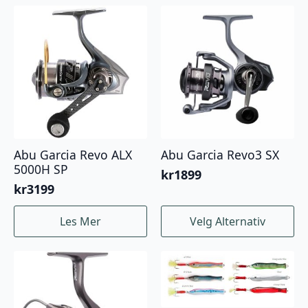
Abu Garcia Revo ALX
Abu Garcia Revo3 SX
5000H SP
kr
1899
kr
3199
Dette
Les Mer
Velg Alternativ
produktet
har
flere
varianter.
Alternativene
kan