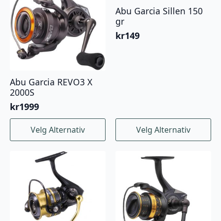
velges
Abu Garcia Sillen 150
på
gr
produktsiden
kr
149
Abu Garcia REVO3 X
2000S
kr
1999
Dette
Dette
Velg Alternativ
Velg Alternativ
produktet
produktet
har
har
flere
flere
varianter.
varianter.
Alternativene
Alternativene
kan
kan
velges
velges
på
på