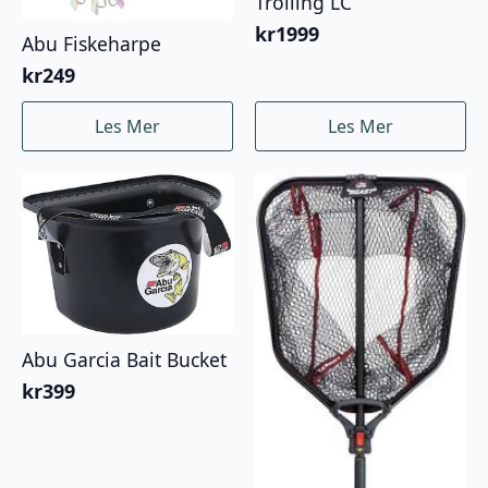
Trolling LC
kr
1999
Abu Fiskeharpe
kr
249
Les Mer
Les Mer
Abu Garcia Bait Bucket
kr
399