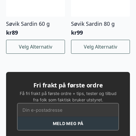
Søvik Sardin 60 g
Søvik Sardin 80 g
kr
89
kr
99
Dette
Dette
Velg Alternativ
Velg Alternativ
produktet
produktet
har
har
flere
flere
varianter.
varianter.
Alternativene
Alternativene
kan
kan
Fri frakt på første ordre
velges
velges
Få fri frakt på første ordre + tips, tester og tilbud
på
på
fra folk som faktisk bruker utstyret.
produktsiden
produktsiden
MELD MEG PÅ