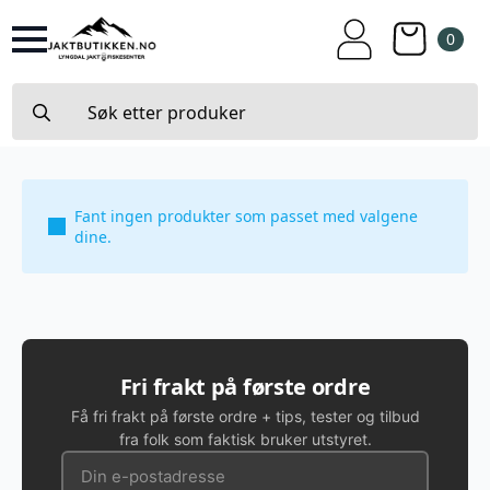
0
Search
for:
Fant ingen produkter som passet med valgene
dine.
Fri frakt på første ordre
Få fri frakt på første ordre + tips, tester og tilbud
fra folk som faktisk bruker utstyret.