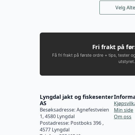
Dette
Velg Alt
produktet
har
flere
varianter.
Alternativene
kan
Fri frakt på fø
velges
Få fri frakt på første ordre + tips, tester o
på
utstyret.
produktsiden
Lyngdal jakt og fiskesenter
Inform
AS
Kjøpsvilk
Besøksadresse: Agnefestveien
Min side
1, 4580 Lyngdal
Om oss
Postadresse: Postboks 396 ,
4577 Lyngdal