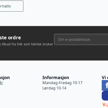
ernativ
rste ordre
g tilbud fra folk som faktisk bruker
asjon
Informasjon
Vi 
år
Mandag-Fredag 10-17
Lørdag 10-14