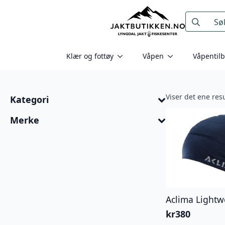
Search
for:
Klær og fottøy
Våpen
Våpentil
Viser det ene resu
Kategori
Merke
Aclima Lightw
kr
380