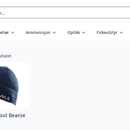
behør
Ammunisjon
Optikk
Fiskeutstyr
ltatet
ool Beanie