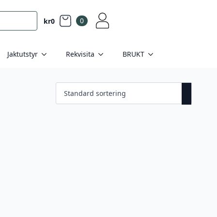
0
kr
0
Jaktutstyr
Rekvisita
BRUKT