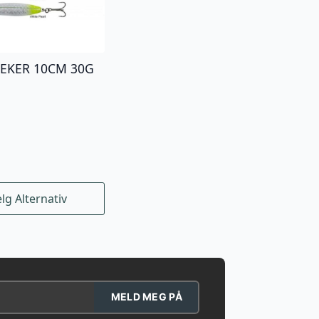
EEKER 10CM 30G
lg Alternativ
t
.
ivene
MELD MEG PÅ