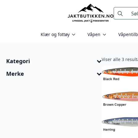
Search
for:
Klær og fottøy
Våpen
Våpentil
Viser alle 3 resul
Kategori
Merke