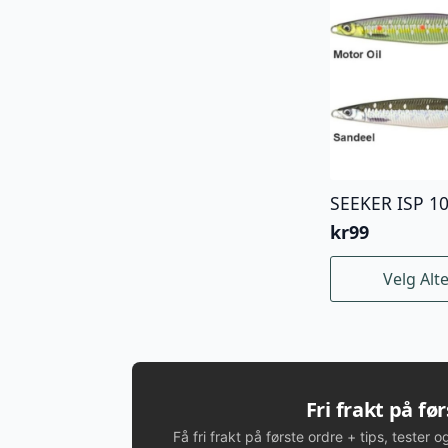
SEEKER ISP 1
kr
99
Dette
Velg Alt
produktet
har
flere
varianter.
Alternativene
kan
Fri frakt på fø
velges
Få fri frakt på første ordre + tips, tester o
på