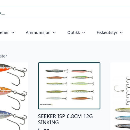
behør
Ammunisjon
Optikk
Fiskeutstyr
tater
SEEKER ISP 6.8CM 12G
SINKING