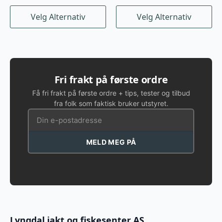
Dette
Dette
Velg Alternativ
Velg Alternativ
produktet
produktet
har
har
flere
flere
varianter.
varianter.
Alternativene
Alternativene
kan
kan
Fri frakt på første ordre
velges
velges
Få fri frakt på første ordre + tips, tester og tilbud
på
på
fra folk som faktisk bruker utstyret.
produktsiden
produktsiden
MELD MEG PÅ
Lyngdal jakt og fiskesenter AS