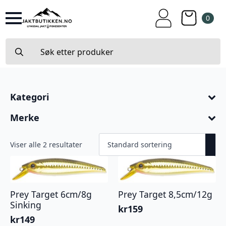
0
Search
for:
Kategori
Merke
Viser alle 2 resultater
Prey Target 6cm/8g
Prey Target 8,5cm/12g
Sinking
kr
159
kr
149