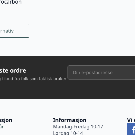
rocarbon
ernativ
rste ordre
g tilbud fra folk som faktisk bruker
asjon
Informasjon
Vi 
år
Mandag-Fredag 10-17
Lørdag 10-14