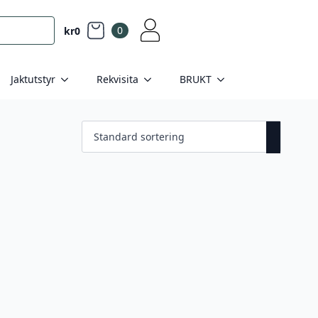
0
kr
0
Jaktutstyr
Rekvisita
BRUKT