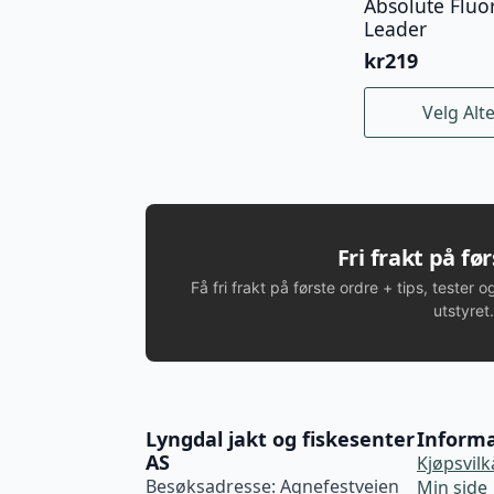
Absolute Fluo
Leader
kr
219
Dette
Velg Alt
produktet
har
flere
varianter.
Alternativene
kan
Fri frakt på fø
velges
Få fri frakt på første ordre + tips, tester o
på
utstyret.
produktsiden
Lyngdal jakt og fiskesenter
Inform
AS
Kjøpsvilk
Besøksadresse: Agnefestveien
Min side