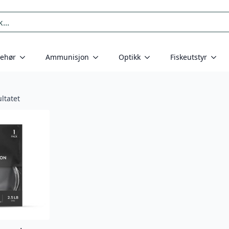
behør
Ammunisjon
Optikk
Fiskeutstyr
ltatet