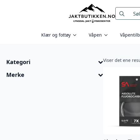
Search
for:
Klær og fottøy
Våpen
Våpentil
Viser det ene resu
Kategori
Merke