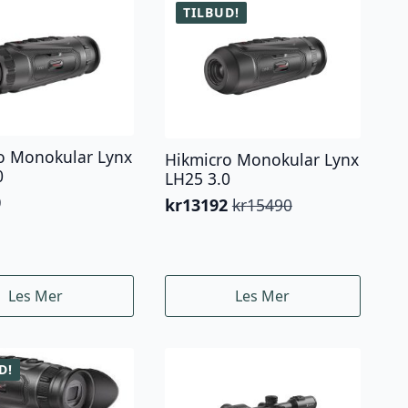
TILBUD!
o Monokular Lynx
Hikmicro Monokular Lynx
0
LH25 3.0
0
kr
13192
kr
15490
Opprinnelig
Nåværende
pris
pris
var:
er:
kr15490.
kr13192.
Les Mer
Les Mer
D!