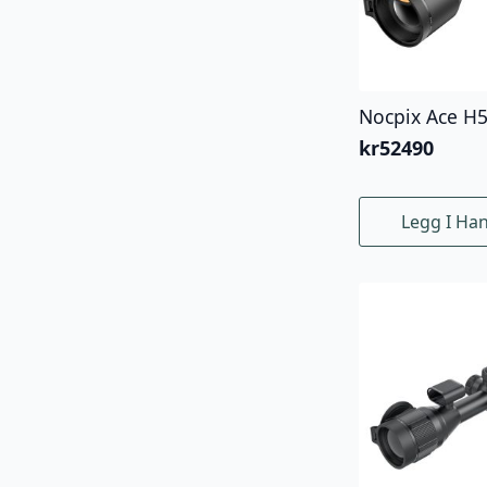
Nocpix Ace H
kr
52490
Legg I Ha