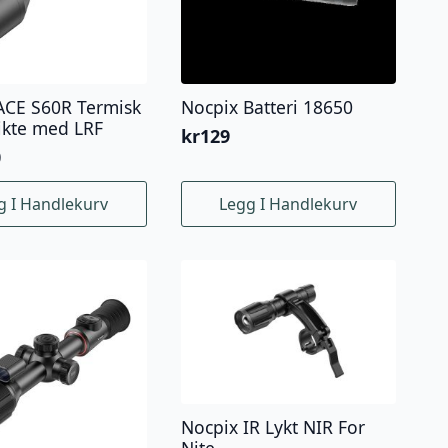
ACE S60R Termisk
Nocpix Batteri 18650
sikte med LRF
kr
129
0
g I Handlekurv
Legg I Handlekurv
Nocpix IR Lykt NIR For
Nite