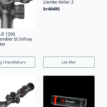
Liemke Keiler 2
kr
40495
ILR 1200,
måler til Infiray
ter
g I Handlekurv
Les Mer