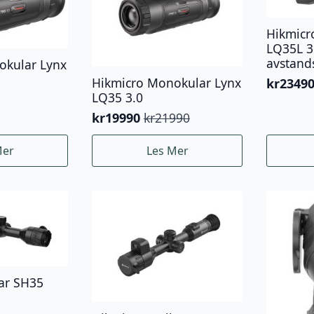
Hikmicr
LQ35L 3
avstand
okular Lynx
Hikmicro Monokular Lynx
kr
2349
Opprinn
Nåvær
LQ35 3.0
pris
pris
kr
19990
kr
21990
var:
er:
Opprinnelig
Nåværende
kr24990
kr23490
pris
pris
Mer
Les Mer
var:
er:
kr21990.
kr19990.
lar SH35