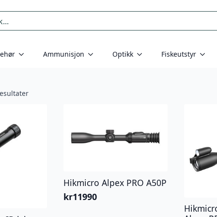
behør
Ammunisjon
Optikk
Fiskeutstyr
esultater
Hikmicro Alpex PRO A50P
kr
11990
Hikmicr