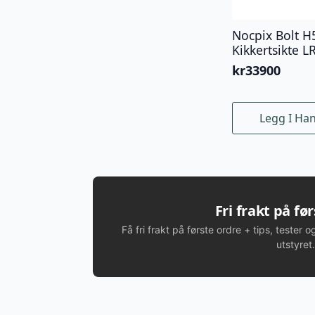
Nocpix Bolt H
Kikkertsikte L
kr
33900
Legg I Ha
Fri frakt på fø
Få fri frakt på første ordre + tips, tester o
utstyret.