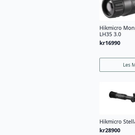
Hikmicro Mon
LH35 3.0
kr
16990
Les 
Hikmicro Stel
kr
28900