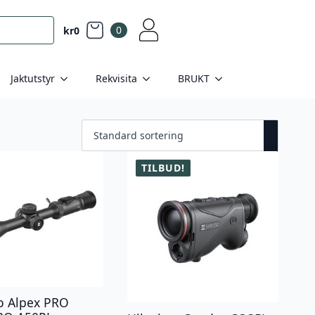
0
kr
0
Jaktutstyr
Rekvisita
BRUKT
TILBUD!
o Alpex PRO