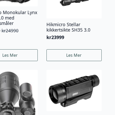
o Monokular Lynx
.0 med
småler
Hikmicro Stellar
kikkertsikte SH35 3.0
0
kr
24990
elig
ende
kr
23999
.
.
Les Mer
Les Mer