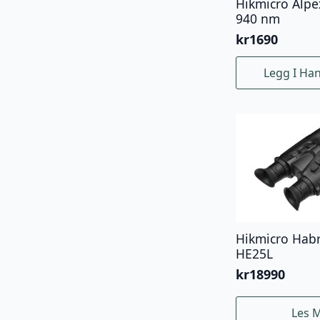
Hikmicro Alpex
940 nm
kr
1690
Legg I Ha
Hikmicro Hab
HE25L
kr
18990
Les 