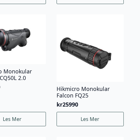
o Monokular
CQ50L 2.0
0
Hikmicro Monokular
Falcon FQ25
kr
25990
Les Mer
Les Mer