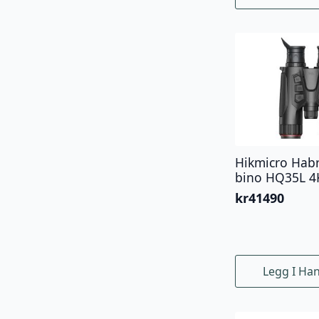
Hikmicro Habr
bino HQ35L 4
kr
41490
Legg I Ha