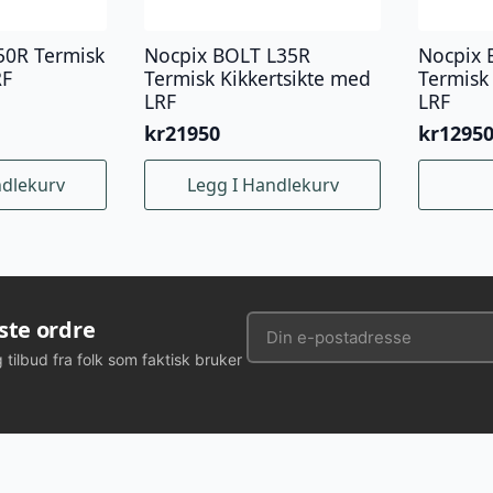
50R Termisk
Nocpix BOLT L35R
Nocpix 
RF
Termisk Kikkertsikte med
Termisk
LRF
LRF
kr
21950
kr
1295
ndlekurv
Legg I Handlekurv
rste ordre
g tilbud fra folk som faktisk bruker