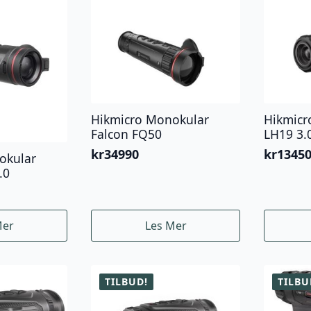
Hikmicro Monokular
Hikmicr
Falcon FQ50
LH19 3.
kr
34990
kr
1345
okular
.0
Mer
Les Mer
TILBUD!
TILBU