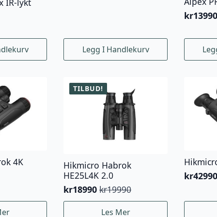
Alpex P
 IR-lykt
kr
1399
ndlekurv
Legg I Handlekurv
Leg
TILBUD!
rok 4K
Hikmicr
Hikmicro Habrok
HE25L4K 2.0
kr
4299
kr
18990
kr
19990
Opprinnelig
Nåværende
pris
pris
Mer
Les Mer
var:
er: