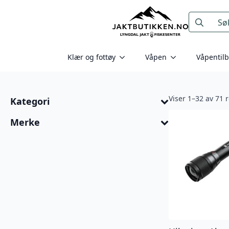
Search
for:
Klær og fottøy
Våpen
Våpentil
Viser 1–32 av 71 r
Kategori
Merke