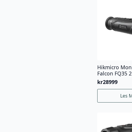
Hikmicro Mon
Falcon FQ35 2
kr
28999
Les 