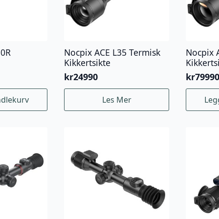
50R
Nocpix ACE L35 Termisk
Nocpix 
Kikkertsikte
Kikkert
kr
24990
kr
7999
ndlekurv
Les Mer
Leg