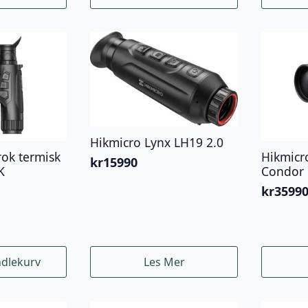
kr19990.
kr18990.
Hikmicro Lynx LH19 2.0
ok termisk
Hikmicr
kr
15990
K
Condor 
kr
3599
ndlekurv
Les Mer