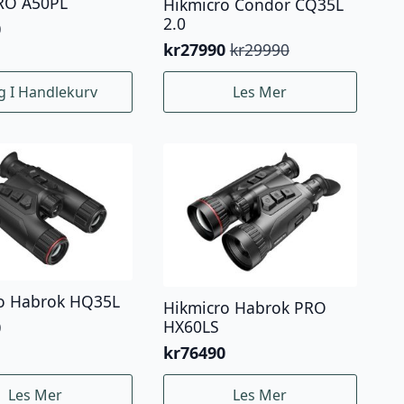
RO A50PL
Hikmicro Condor CQ35L
2.0
0
kr
27990
kr
29990
Opprinnelig
Nåværende
pris
pris
g I Handlekurv
Les Mer
var:
er:
kr29990.
kr27990.
o Habrok HQ35L
Hikmicro Habrok PRO
HX60LS
0
kr
76490
Les Mer
Les Mer