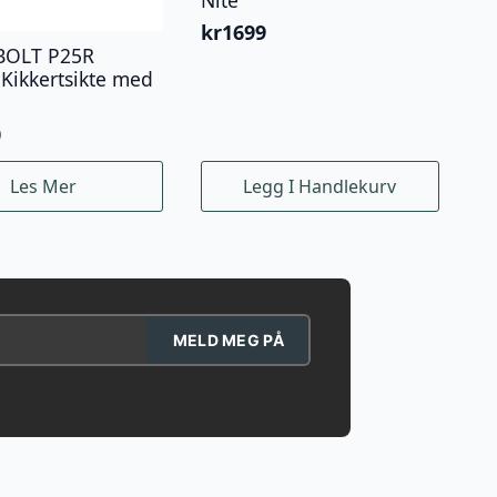
kr
1699
BOLT P25R
 Kikkertsikte med
0
Les Mer
Legg I Handlekurv
MELD MEG PÅ