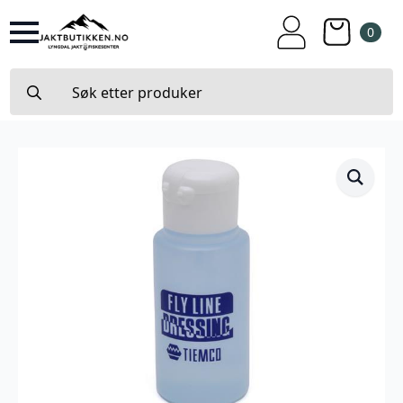
0
Search
for: