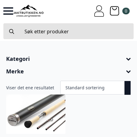
0
Search
for:
Kategori
Merke
Viser det ene resultatet