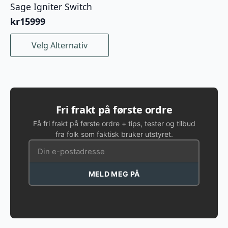
Sage Igniter Switch
kr
15999
Dette
Velg Alternativ
produktet
har
flere
varianter.
Alternativene
kan
Fri frakt på første ordre
velges
Få fri frakt på første ordre + tips, tester og tilbud
på
fra folk som faktisk bruker utstyret.
produktsiden
MELD MEG PÅ