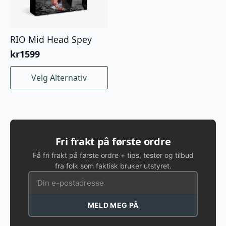
RIO Mid Head Spey
kr
1599
Dette
Velg Alternativ
produktet
har
flere
varianter.
Alternativene
kan
Fri frakt på første ordre
velges
Få fri frakt på første ordre + tips, tester og tilbud
på
fra folk som faktisk bruker utstyret.
produktsiden
MELD MEG PÅ