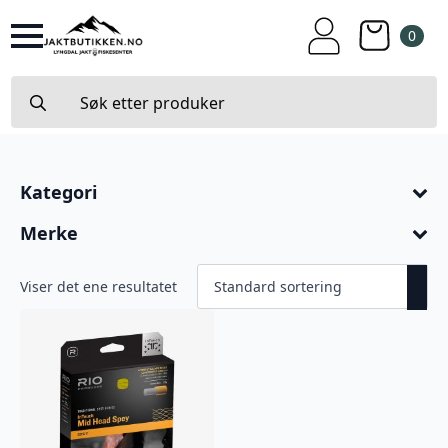
0
Search
for:
Kategori
Merke
Viser det ene resultatet