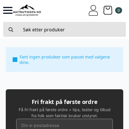
0
Search
for:
Fant ingen produkter som passet med valgene
dine.
Fri frakt på første ordre
Få fri frakt på første ordre + tips, tester og tilbud
fra folk som faktisk bruker utstyret.