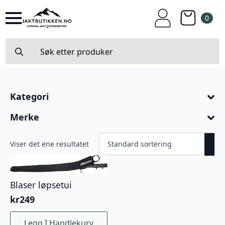
0
Search
for:
Kategori
Merke
Viser det ene resultatet
Blaser løpsetui
kr
249
Legg I Handlekurv