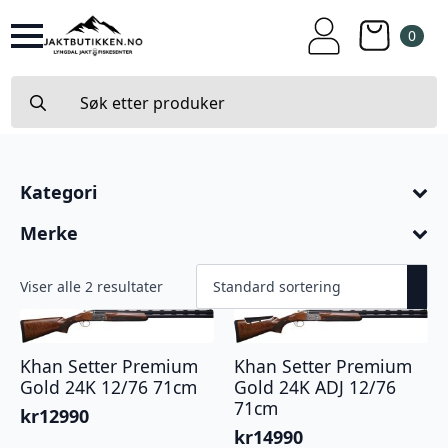
0
Search
for:
Kategori
Merke
Viser alle 2 resultater
Khan Setter Premium
Khan Setter Premium
Gold 24K 12/76 71cm
Gold 24K ADJ 12/76
71cm
kr
12990
kr
14990