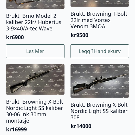
Brukt, Browning T-Bolt
Brukt, Brno Model 2
22lr med Vortex
kaliber 22lr/ Hubertus
Venom 3MOA
3-9×40/A-tec Wave
kr
9500
kr
6900
Les Mer
Legg I Handlekurv
Brukt, Browning X-Bolt
Brukt, Browning X-Bolt
Nordic Light SS kaliber
Nordic Light SS kaliber
30-06 ink 30mm
308
montasje
kr
14000
kr
16999