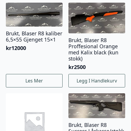
Brukt, Blaser R8 kaliber
6,5×55 Gjenget 15×1
Brukt, Blaser R8
Proffesional Orange
kr
12000
med Kalix black (kun
stokk)
kr
2500
Les Mer
Legg I Handlekurv
Brukt, Blaser R8