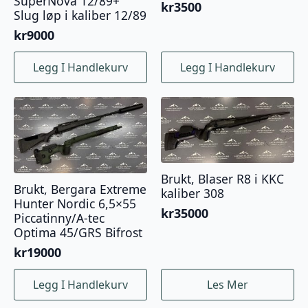
SuperNova 12/89+
kr
3500
Slug løp i kaliber 12/89
kr
9000
Legg I Handlekurv
Legg I Handlekurv
Brukt, Blaser R8 i KKC
Brukt, Bergara Extreme
kaliber 308
Hunter Nordic 6,5×55
kr
35000
Piccatinny/A-tec
Optima 45/GRS Bifrost
kr
19000
Legg I Handlekurv
Les Mer