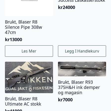
Success Låskasse/stokk
kr
24000
Brukt, Blaser R8
Silence Pipe 308w
47cm
kr
13000
Les Mer
Legg I Handlekurv
Brukt, Blaser R93
375H&H ink demper
og magasin
Brukt, Blaser R8
kr
7000
Ultimate AC stokk