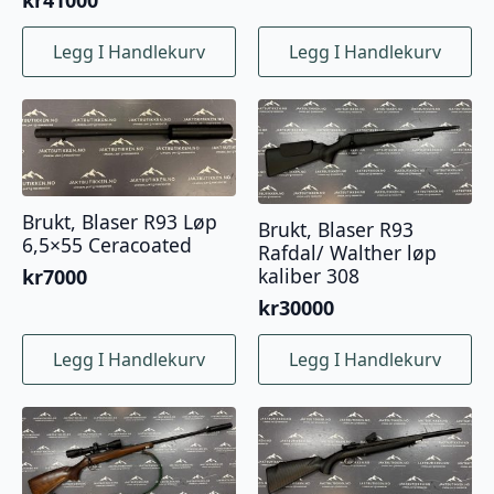
kr
41000
Legg I Handlekurv
Legg I Handlekurv
Brukt, Blaser R93 Løp
Brukt, Blaser R93
6,5×55 Ceracoated
Rafdal/ Walther løp
kaliber 308
kr
7000
kr
30000
Legg I Handlekurv
Legg I Handlekurv