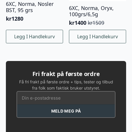
6XC, Norma, Nosler
6XC, Norma, Oryx,
BST, 95 grs
100grs/6,5g
kr
1280
kr
1400
kr
1509
Opprinnelig
Nåværende
pris
pris
Legg I Handlekurv
Legg I Handlekurv
var:
er:
kr1509.
kr1400.
Fri frakt på første ordre
Få fri frakt på første ordre + tips, tester og tilbud
fra folk som faktisk bruker utstyret.
MELD MEG PÅ