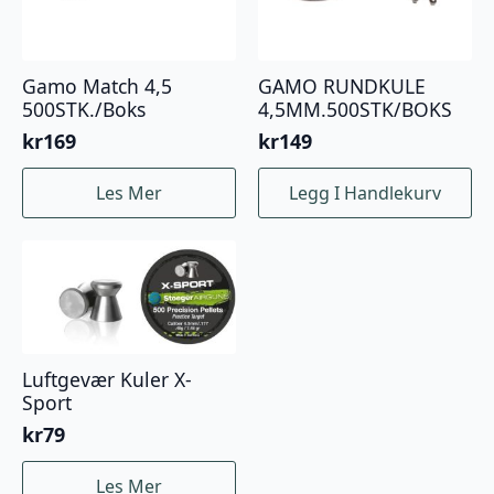
Gamo Match 4,5
GAMO RUNDKULE
500STK./Boks
4,5MM.500STK/BOKS
kr
169
kr
149
Les Mer
Legg I Handlekurv
Luftgevær Kuler X-
Sport
kr
79
Les Mer