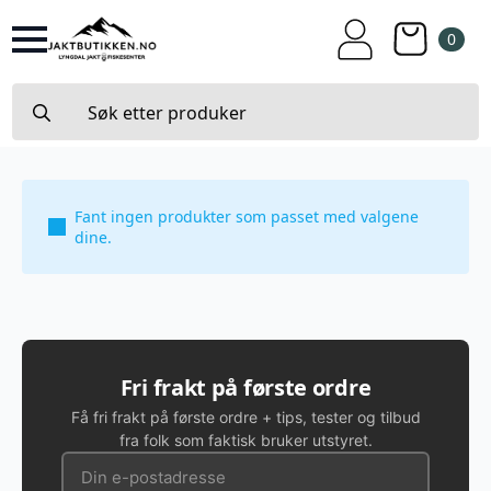
0
Search
for:
Fant ingen produkter som passet med valgene
dine.
Fri frakt på første ordre
Få fri frakt på første ordre + tips, tester og tilbud
fra folk som faktisk bruker utstyret.