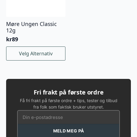
Møre Ungen Classic
12g
kr
89
Dette
Velg Alternativ
produktet
har
flere
varianter.
Alternativene
kan
Fri frakt på første ordre
velges
Få fri frakt på første ordre + tips, tester og tilbud
på
fra folk som faktisk bruker utstyret.
produktsiden
MELD MEG PÅ