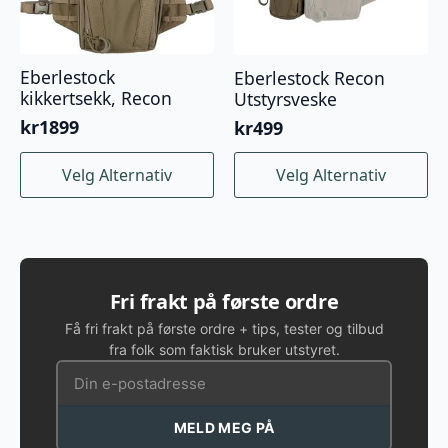
Eberlestock
Eberlestock Recon
kikkertsekk, Recon
Utstyrsveske
kr
1899
kr
499
Dette
Dette
Velg Alternativ
Velg Alternativ
produktet
produktet
har
har
flere
flere
varianter.
varianter.
Alternativene
Alternativene
kan
kan
Fri frakt på første ordre
velges
velges
Få fri frakt på første ordre + tips, tester og tilbud
på
på
fra folk som faktisk bruker utstyret.
produktsiden
produktsiden
MELD MEG PÅ